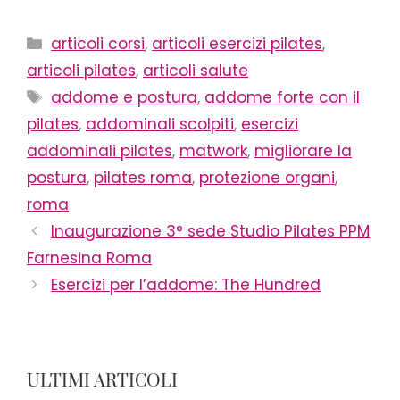
Categorie
articoli corsi
,
articoli esercizi pilates
,
articoli pilates
,
articoli salute
Tag
addome e postura
,
addome forte con il
pilates
,
addominali scolpiti
,
esercizi
addominali pilates
,
matwork
,
migliorare la
postura
,
pilates roma
,
protezione organi
,
roma
Inaugurazione 3° sede Studio Pilates PPM
Farnesina Roma
Esercizi per l’addome: The Hundred
ULTIMI ARTICOLI