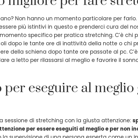
 migliore per fare stre
chiano? Non hanno un momento particolare per farl
sere più istintivi in questo e prenderci cura del no
momento specifico per pratica stretching. C’è chi pr
i dopo le tante ore di inattività della notte o chi p
sere della schiena dopo tante ore passate al pc. C’è
re a letto per rilassarsi al meglio e favorire il sonno
per eseguire al meglio g
a sessione di stretching con la giusta attenzione:
sp
enzione per essere eseguiti al meglio e per non inco
o la supervisione di una persona esperta come un 