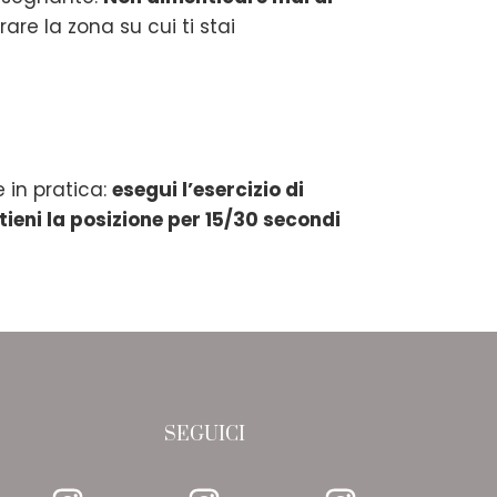
re la zona su cui ti stai
 in pratica:
esegui l’esercizio di
ieni la posizione per 15/30 secondi
SEGUICI