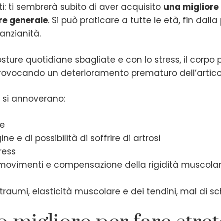
i: ti sembrerà subito di aver acquisito
una migliore
re generale
. Si può praticare a tutte le età, fin dalla
’anzianità.
 posture quotidiane sbagliate e con lo stress, il corpo
provocando un deterioramento prematuro dell’artico
ng si annoverano:
re
ne e di possibilità di soffrire di artrosi
ress
 movimenti e compensazione della rigidità muscolare
raumi, elasticità muscolare e dei tendini, mal di sc