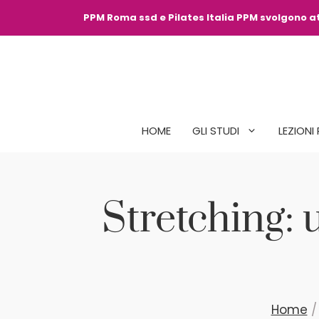
Vai
PPM Roma ssd e Pilates Italia PPM svolgono att
al
contenuto
HOME
GLI STUDI
LEZIONI 
Stretching: 
Home