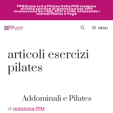
Vai
PPM Roma ssd e Pilates Italia PPM svolgono
attività sportiva di ginnastica per tutti
al
riconosciuta da CSEN, ACSI e CONI, utilizzando i
metodi Pilates e Yoga
contenuto
MENU
articoli esercizi
pilates
Addominali e Pilates
di
redazione PPM