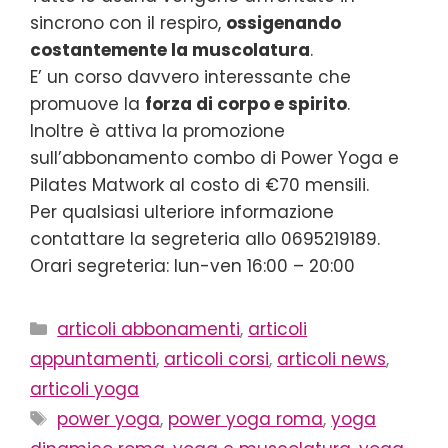
sincrono con il respiro,
ossigenando
costantemente la muscolatura
.
E’ un corso davvero interessante che
promuove la
forza di corpo e spirito
.
Inoltre è attiva la promozione
sull’abbonamento combo di Power Yoga e
Pilates Matwork al costo di €70 mensili.
Per qualsiasi ulteriore informazione
contattare la segreteria allo 0695219189.
Orari segreteria: lun-ven 16:00 – 20:00
Categorie
articoli abbonamenti
,
articoli
appuntamenti
,
articoli corsi
,
articoli news
,
articoli yoga
Tag
power yoga
,
power yoga roma
,
yoga