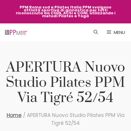
Vai
PPM Roma ssd e Pilates Italia PPM svolgono
attività sportiva di ginnastica per tutti
al
riconosciuta da CSEN, ACSI e CONI, utilizzando i
metodi Pilates e Yoga
contenuto
MENU
APERTURA Nuovo
Studio Pilates PPM
Via Tigré 52/54
Home
/
APERTURA Nuovo Studio Pilates PPM Via
Tigré 52/54