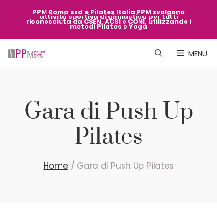
Vai
PPM Roma ssd e Pilates Italia PPM svolgono
attività sportiva di ginnastica per tutti
al
riconosciuta da CSEN, ACSI e CONI, utilizzando i
metodi Pilates e Yoga
contenuto
MENU
Gara di Push Up
Pilates
Home
/
Gara di Push Up Pilates