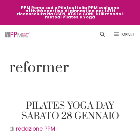
Vai
PPM Roma ssd e Pilates Italia PPM svolgono
attività sportiva di ginnastica per tutti
al
riconosciuta da CSEN, ACSI e CONI, utilizzando i
metodi Pilates e Yoga
contenuto
MENU
reformer
PILATES YOGA DAY
SABATO 28 GENNAIO
di
redazione PPM