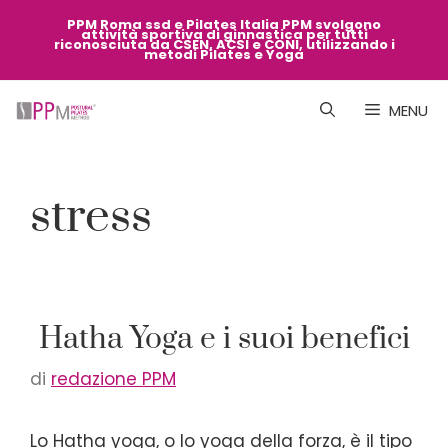
Vai
PPM Roma ssd e Pilates Italia PPM svolgono
attività sportiva di ginnastica per tutti
al
riconosciuta da CSEN, ACSI e CONI, utilizzando i
metodi Pilates e Yoga
contenuto
MENU
stress
Hatha Yoga e i suoi benefici
di
redazione PPM
Lo Hatha yoga, o lo yoga della forza, è il tipo