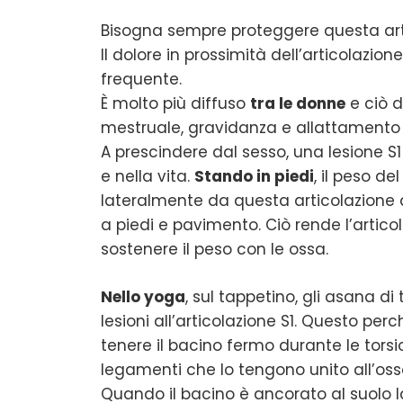
Bisogna sempre proteggere questa artic
Il dolore in prossimità dell’articolazion
frequente.
È molto più diffuso
tra le donne
e ciò d
mestruale, gravidanza e allattamento 
A prescindere dal sesso, una lesione S
e nella vita.
Stando in piedi
, il peso d
lateralmente da questa articolazione a
a piedi e pavimento. Ciò rende l’artic
sostenere il peso con le ossa.
Nello yoga
, sul tappetino, gli asana di
lesioni all’articolazione S1. Questo perc
tenere il bacino fermo durante le tors
legamenti che lo tengono unito all’os
Quando il bacino è ancorato al suolo la