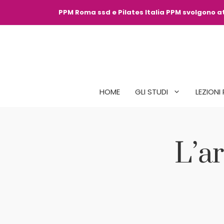
Vai
PPM Roma ssd e Pilates Italia PPM svolgono att
al
contenuto
HOME
GLI STUDI
LEZIONI 
L’ar