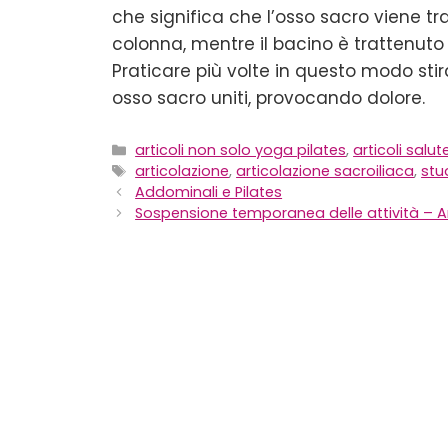
che significa che l’osso sacro viene tra
colonna, mentre il bacino è trattenuto 
Praticare più volte in questo modo sti
osso sacro uniti, provocando dolore.
Categorie
articoli non solo yoga pilates
,
articoli salut
Tag
articolazione
,
articolazione sacroiliaca
,
stu
Addominali e Pilates
Sospensione temporanea delle attività – Ar