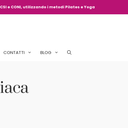
CSI e CONI, utilizzando i metodi Pilates e Yoga
CONTATTI
BLOG
liaca